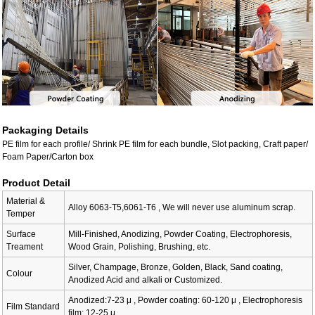
Packaging Details
PE film for each profile/ Shrink PE film for each bundle, Slot packing, Craft paper/
Foam Paper/Carton box
Product Detail
Material &
Alloy 6063-T5,6061-T6 , We will never use aluminum scrap.
Temper
Surface
Mill-Finished, Anodizing, Powder Coating, Electrophoresis,
Treament
Wood Grain, Polishing, Brushing, etc.
Silver, Champage, Bronze, Golden, Black, Sand coating,
Colour
Anodized Acid and alkali or Customized.
Anodized:7-23 μ , Powder coating: 60-120 μ , Electrophoresis
Film Standard
film: 12-25 μ.