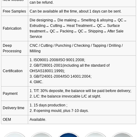
can be refund.
Free Samples
Can be available all the time, about 1 days can be sent.
Die designing→ Die making→ Smelting & alloying→ QC→
Extruding→ Cutting→ Heat Treatment→ QC→ Surface
Fabrication
treatment→ QC→ Packing→ QC→ Shipping→ After Sale
Service
Deep
CNC / Cutting / Punching / Checking / Tapping / Drilling /
Processing
Milling
1. ISO9001-2008/ISO 9001:2008;
2. GB/T28001-2001(including all the standard of
Certification
OHSAS18001:1999);
3. GB/T24001-2004/ISO 14001:2004;
4. GMC.
1. T/T: 30% deposite, the balance will be paid before delivery;
Payment
2. L/C: the balance irrevocable L/C at sight.
1. 15 days production ;
Delivery time
2. If opening mould, plus 7-10 days.
OEM
Available.