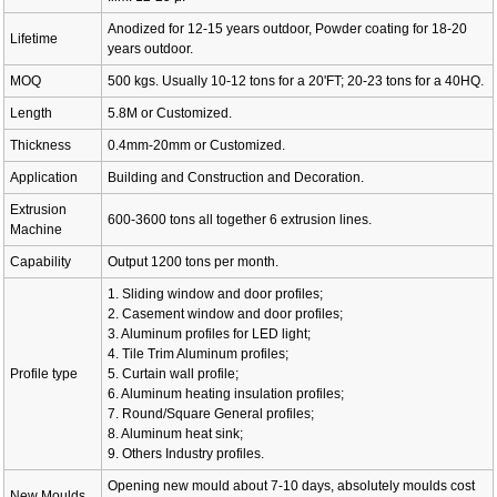
Anodized for 12-15 years outdoor, Powder coating for 18-20
Lifetime
years outdoor.
MOQ
500 kgs. Usually 10-12 tons for a 20'FT; 20-23 tons for a 40HQ.
Length
5.8M or Customized.
Thickness
0.4mm-20mm or Customized.
Application
Building and Construction and Decoration.
Extrusion
600-3600 tons all together 6 extrusion lines.
Machine
Capability
Output 1200 tons per month.
1. Sliding window and door profiles;
2. Casement window and door profiles;
3. Aluminum profiles for LED light;
4. Tile Trim Aluminum profiles;
Profile type
5. Curtain wall profile;
6. Aluminum heating insulation profiles;
7. Round/Square General profiles;
8. Aluminum heat sink;
9. Others Industry profiles.
Opening new mould about 7-10 days, absolutely moulds cost
New Moulds