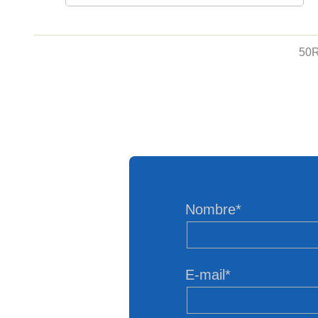
50
Nombre*
E-mail*