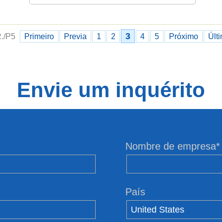
3
R./P5
Primeiro
Previa
1
2
4
5
Próximo
Últ
Envie um inquérito
Nombre de empresa*
País