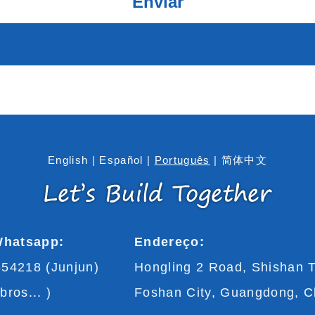
English
|
Español
|
Português
|
简体中文
Whatsapp:
Endereço:
54218 (Junjun)
Hongling 2 Road, Shishan 
ros...
)
Foshan City, Guangdong, C