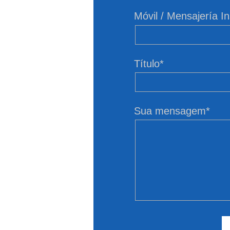
Móvil / Mensajería I
Título*
Sua mensagem*